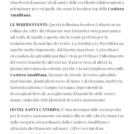
riusciti con il passare degli anni e delle eccellenti collaborazioni a
selezionare per voi quelle che sono le location top della
Costiera
Amalfitana.
LE NEREIDI EVENTI
:
Questa bellissima location è situata su un
collina che offre direttamente una fantastica vista panoramica
sul Golfo di Amalfi, e questo che la rende perfetta per lo
svolgimento di ogni tipo di evento. La struttura Le Nereidi ha un
aspetto molto imponente, dal fascino maestoso. La location è
circondata da splendidi giardini e vivai, perfetti per l’allestimento
del vostro banchetto all’esterno. Il parco ricco di alberi, la
piscina attorniata da colonne greche e la meravigliosa vista sulla
Costiera Amalfitana
, faranno da sfondo al vostro splendido
matrimonio, dandogli un tocco di classe e di eleganza, inoltre la
fantastica piscina e l’ampio terrazzo, impreziositi da
decorazioni floreali, accoglieranno il banchetto delle vostre
nozze, stupendo tutti gli invitati al vostro matrimonio.
HOTEL SANTA CATERINA:
E’ una incomparabile scenografia
per il vostro matrimonio: un’antica villa in stile Liberty immersa
nello scenario straordinario della Costiera Amalfitana e
affacciata direttamente sul mare. Offre i servizi di un