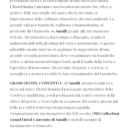
prestigioso hotel e la ristorazione di una ricercata cucina.
L’Hotel Santa Caterina
è una location incantata che, oltre a
godere delle meraviglie del mare che la circonda, si
impreziosisce delle raffinate atmosfere dei suoi ambienti. La
grande sala per banchetti, raffinata e luminosissima, si
protende direttamente su
Amalfi
grazie alle sue immense
vetrate. Un’atmosfera di prestigio e d’incanto, renderà
indimenticabili tutti gli attimi del vostro matrimonio. A questo
splendido spazio interno si aggiunge la suggestione di una
grande veranda panoramica dove organizzare un banchetto
estivo o alcuni momenti importanti, quali il taglio della torta o
l’aperitivo di benvenuto. Un servizio elegante e cortese vi
accoglierà e penserà a tutte le fasi organizzative del banchetto.
GRAND HOTEL CONVENTO:
Ad
Amalfi
, su una scogliera a
picco sul mare, l’hotel domina il paesaggio spettacolare della
Costiera Amalfitana, a soli pochi passi dal centro storico della
città e del porto, e vi accoglie in occasione del vostro giorno più
bello per offrirvi un’esperienza impareggiabile.
Originariamente un monastero del XIII secolo, l’
NH Collection
Grand Hotel Convento di Amalfi
è un bell’esempio di
monumento restaurato.