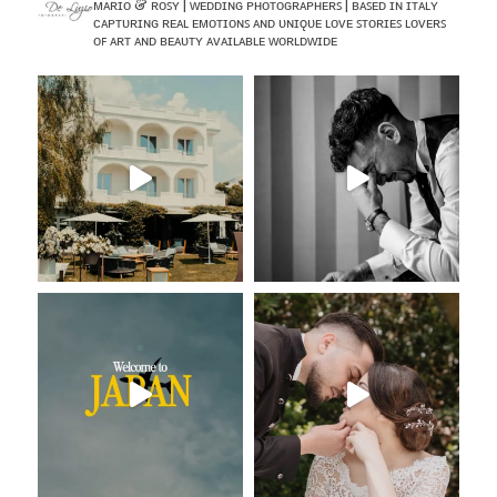
ᴍᴀʀɪᴏ & ʀᴏꜱʏ | ᴡᴇᴅᴅɪɴɢ ᴘʜᴏᴛᴏɢʀᴀᴘʜᴇʀꜱ | ʙᴀꜱᴇᴅ ɪɴ ɪᴛᴀʟʏ
ᴄᴀᴘᴛᴜʀɪɴɢ ʀᴇᴀʟ ᴇᴍᴏᴛɪᴏɴꜱ ᴀɴᴅ ᴜɴɪǫᴜᴇ ʟᴏᴠᴇ ꜱᴛᴏʀɪᴇꜱ
ʟᴏᴠᴇʀꜱ
ᴏꜰ ᴀʀᴛ ᴀɴᴅ ʙᴇᴀᴜᴛʏ
ᴀᴠᴀɪʟᴀʙʟᴇ ᴡᴏʀʟᴅᴡɪᴅᴇ