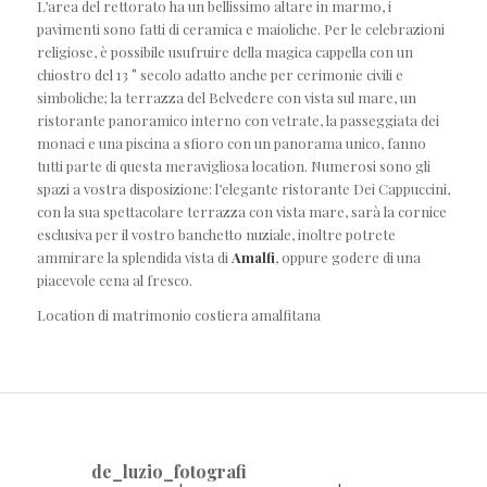
L’area del rettorato ha un bellissimo altare in marmo, i
pavimenti sono fatti di ceramica e maioliche. Per le celebrazioni
religiose, è possibile usufruire della magica cappella con un
chiostro del 13 ° secolo adatto anche per cerimonie civili e
simboliche; la terrazza del Belvedere con vista sul mare, un
ristorante panoramico interno con vetrate, la passeggiata dei
monaci e una piscina a sfioro con un panorama unico, fanno
tutti parte di questa meravigliosa location. Numerosi sono gli
spazi a vostra disposizione: l’elegante ristorante Dei Cappuccini,
con la sua spettacolare terrazza con vista mare, sarà la cornice
esclusiva per il vostro banchetto nuziale, inoltre potrete
ammirare la splendida vista di
Amalfi
, oppure godere di una
piacevole cena al fresco.
Location di matrimonio costiera amalfitana
de_luzio_fotografi