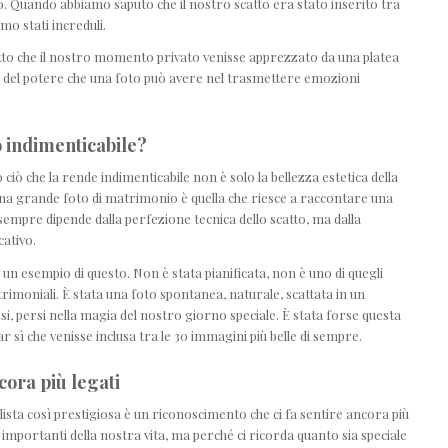
o. Quando abbiamo saputo che il nostro scatto era stato inserito tra
amo stati increduli.
fatto che il nostro momento privato venisse apprezzato da una platea
 del potere che una foto può avere nel trasmettere emozioni
 indimenticabile?
iò che la rende indimenticabile non è solo la bellezza estetica della
na grande foto di matrimonio è quella che riesce a raccontare una
sempre dipende dalla perfezione tecnica dello scatto, ma dalla
cativo.
un esempio di questo. Non è stata pianificata, non è uno di quegli
rimoniali. È stata una foto spontanea, naturale, scattata in un
 persi nella magia del nostro giorno speciale. È stata forse questa
far sì che venisse inclusa tra le 30 immagini più belle di sempre.
cora più legati
lista così prestigiosa è un riconoscimento che ci fa sentire ancora più
 importanti della nostra vita, ma perché ci ricorda quanto sia speciale