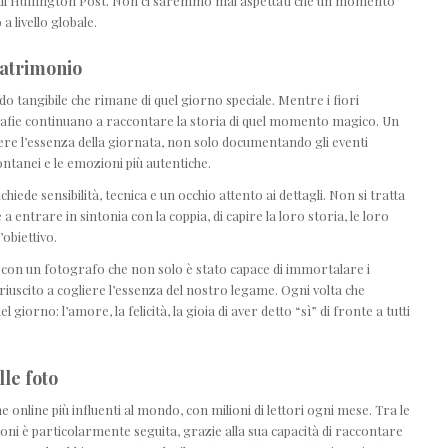
dall’Huffington Post. Non ci saremmo mai aspettati che un momento
 livello globale.
matrimonio
o tangibile che rimane di quel giorno speciale. Mentre i fiori
rafie continuano a raccontare la storia di quel momento magico. Un
ere l’essenza della giornata, non solo documentando gli eventi
ntanei e le emozioni più autentiche.
hiede sensibilità, tecnica e un occhio attento ai dettagli. Non si tratta
a entrare in sintonia con la coppia, di capire la loro storia, le loro
obiettivo.
e con un fotografo che non solo è stato capace di immortalare i
iuscito a cogliere l’essenza del nostro legame. Ogni volta che
giorno: l’amore, la felicità, la gioia di aver detto “sì” di fronte a tutti
lle foto
e online più influenti al mondo, con milioni di lettori ogni mese. Tra le
imoni è particolarmente seguita, grazie alla sua capacità di raccontare