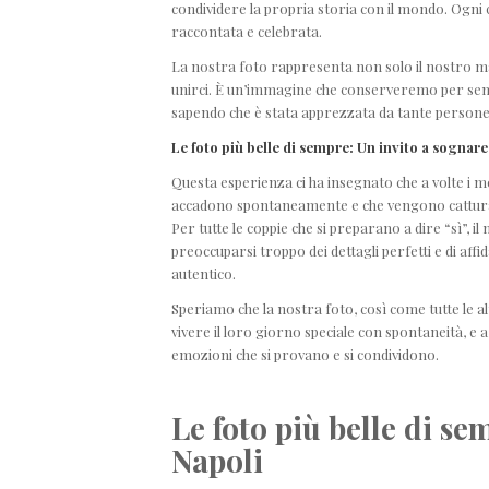
condividere la propria storia con il mondo. Ogni 
raccontata e celebrata.
La nostra foto rappresenta non solo il nostro ma
unirci. È un’immagine che conserveremo per sem
sapendo che è stata apprezzata da tante persone 
Le foto più belle di sempre: Un invito a sognare
Questa esperienza ci ha insegnato che a volte i mome
accadono spontaneamente e che vengono catturati i
Per tutte le coppie che si preparano a dire “sì”, i
preoccuparsi troppo dei dettagli perfetti e di aff
autentico.
Speriamo che la nostra foto, così come tutte le al
vivere il loro giorno speciale con spontaneità, e 
emozioni che si provano e si condividono.
Le foto più belle di s
Napoli