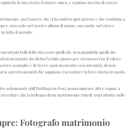
coppia ha la sua storia d’amore unica, e ognuna merita di essere
trimonio, ma l’amore che ci ha uniti in quel giorno e che continua a
pre, non solo nel nostro album di nozze, ma anche nel cuore,
in tutto il mondo.
nti più belli della vita sono quelli che non pianifichi, quelli che
n un istante da chi ha l’occhio giusto per riconoscerne il valore.
l nostro consiglio è di vivere ogni momento con intensità, di non
idarsi a professionisti che sappiano raccontare la loro storia in modo
tre selezionate dall’Huffington Post, possa ispirare altre coppie a
a ricordare che la bellezza di un matrimonio risiede soprattutto nelle
empre:
Fotografo matrimonio