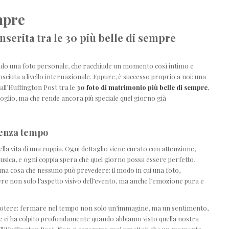
mpre
nserita tra le 30 più belle di sempre
uando una foto personale, che racchiude un momento così intimo e
sciuta a livello internazionale. Eppure, è successo proprio a noi: una
all’Huffington Post tra le
30 foto di matrimonio più belle di sempre
,
oglio, ma che rende ancora più speciale quel giorno già
senza tempo
lla vita di una coppia. Ogni dettaglio viene curato con attenzione,
a musica, e ogni coppia spera che quel giorno possa essere perfetto,
a cosa che nessuno può prevedere: il modo in cui una foto,
ere non solo l’aspetto visivo dell’evento, ma anche l’emozione pura e
potere: fermare nel tempo non solo un’immagine, ma un sentimento,
he ci ha colpito profondamente quando abbiamo visto quella nostra