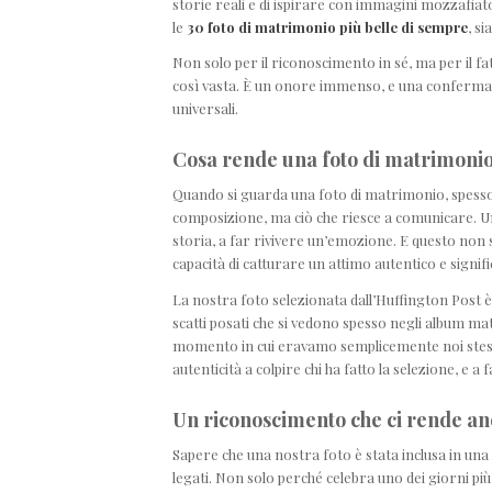
storie reali e di ispirare con immagini mozzafiat
le
30 foto di matrimonio più belle di sempre
, si
Non solo per il riconoscimento in sé, ma per il 
così vasta. È un onore immenso, e una conferma
universali.
Cosa rende una foto di matrimonio
Quando si guarda una foto di matrimonio, spesso c
composizione, ma ciò che riesce a comunicare. U
storia, a far rivivere un’emozione. E questo non 
capacità di catturare un attimo autentico e signifi
La nostra foto selezionata dall’Huffington Post è 
scatti posati che si vedono spesso negli album mat
momento in cui eravamo semplicemente noi stessi,
autenticità a colpire chi ha fatto la selezione, e a 
Un riconoscimento che ci rende an
Sapere che una nostra foto è stata inclusa in una 
legati. Non solo perché celebra uno dei giorni più