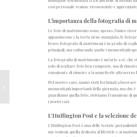
immagine selezionata tra le più belle al mondo 
così personale venisse riconosciuto e apprezzato a
L’importanza della fotografia di 
Le foto di matrimonio sono, spesso, l’unico ricord
appassiscono e la torta viene mangiata, le fotog
bravo fotografo di matrimoni è in grado di cogli
principali, ma catturando anche i momenti più spo
La fotografia di matrimonio è un’arte a sé, che ric
solo di scattare foto ben composte, ma di riuscire 
emozioni e di riuscire a trasmetterle attraverso l’
Nel nostro caso, siamo stati fortunati a lavorar
Eccellenza del Wedding
momenti più importanti della giornata, ma che è r
Italiano
guardiamo quella foto, riviviamo l’emozione di quel 
i nostri cari.
L’Huffington Post e la selezione de
L’Huffington Post è una delle testate giornalistich
sue sezioni, quella dedicata al lifestyle e ai matr